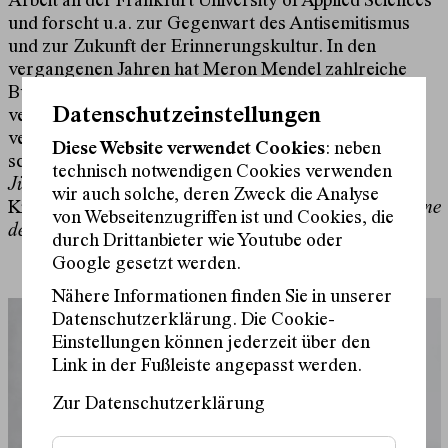
Arbeit an der Frankfurt University of Applied Sciences
und forscht u.a. zur Gegenwart des Antisemitismus
und zur Zukunft der Erinnerungskultur. In den
vergangenen Jahren hat Meron Mendel zahlreiche
Bücher herausgegeben und Meinungsbeiträge in
Datenschutzeinstellungen
verschiedenen großen deutschsprachigen Zeitungen
veröffentlicht. Gemeinsam mit Saba-Nur Cheema
Diese Website verwendet Cookies
: neben
schreibt er die monatliche Kolumne
Muslimisch-
technisch notwendigen Cookies verwenden
Jüdisches Abendbrot
in der FAZ. 2023 ist bei
wir auch solche, deren Zweck die Analyse
Kiepenheuer & Witsch sein Buch
Über Israel reden. Eine
von Webseitenzugriffen ist und Cookies, die
deutsche Debatte
erschienen.
durch Drittanbieter wie Youtube oder
Google gesetzt werden.
Nähere Informationen finden Sie in unserer
Datenschutzerklärung. Die Cookie-
Einstellungen können jederzeit über den
Link in der Fußleiste angepasst werden.
Zur Datenschutzerklärung