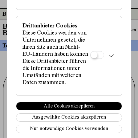
Beteiligt an
Drittanbieter Cookies
Brüche und
Podium
Brücken
Diese Cookies werden von
Unternehmen gesetzt, die
Termine
ihren Sitz auch in Nicht-
EU-Ländern haben können.
Diese Drittanbieter führen
die Informationen unter
Umständen mit weiteren
Daten zusammen.
Schauspielhaus Wien GmbH
Porzellangasse 19
1090 Wien
+43 1 317 01 01
office@schauspielhaus.at
Alle Cookies akzeptieren
Impressum / Datenschutz
Presse / Downloads
Ausgewählte Cookies akzeptieren
Cookie-Einstellungen
Nur notwendige Cookies verwenden
Instagram
Facebook