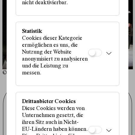
nicht deaktivierbar.
Statistik
Cookies dieser Kategorie
ermöglichen es uns, die
Nutzung der Website
anonymisiert zu analysieren
und die Leistung zu
© Lililen Csomor
messen.
Schauspielhaus Wien GmbH
Drittanbieter Cookies
Porzellangasse 19
1090 Wien
Diese Cookies werden von
+43 1 317 01 01
Unternehmen gesetzt, die
office@schauspielhaus.at
ihren Sitz auch in Nicht-
Impressum / Datenschutz
EU-Ländern haben können.
Presse / Downloads