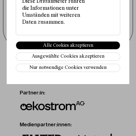
Cookie-Einstellungen
Diese Drittanbieter führen
die Informationen unter
Instagram
Facebook
Umständen mit weiteren
Tiktok
Daten zusammen.
Newsletter abonnieren
Alle Cookies akzeptieren
Ausgewählte Cookies akzeptieren
Fördergeber:innen:
Nur notwendige Cookies verwenden
Partner:in:
Medienpartner:innen: