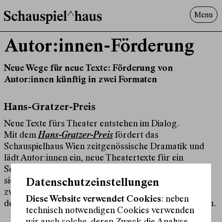
Menu
Programm
Autor:innen-Förderung
Offenes^Haus
Neue Wege für neue Texte: Förderung von
Über uns
Autor:innen künftig in zwei Formaten
Besuch
Suche
Hans-Gratzer-Preis
Neue Texte fürs Theater entstehen im Dialog.
Mit dem
Hans-Gratzer-Preis
fördert das
Schauspielhaus Wien zeitgenössische Dramatik und
lädt Autor:innen ein, neue Theatertexte für ein
Schauspielensemble einzureichen. Der Preis versteht
sich als Beginn eines gemeinsamen Arbeitsprozesses
Datenschutzeinstellungen
zwischen Autor:in, Dramaturgie und Ensemble – mit
Diese Website verwendet Cookies
: neben
dem Ziel einer Uraufführung am Schauspielhaus Wien.
technisch notwendigen Cookies verwenden