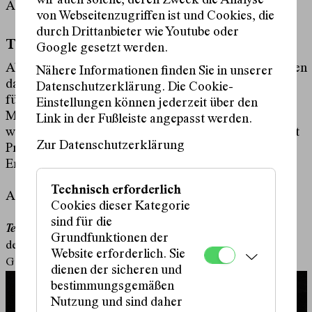
wir auch solche, deren Zweck die Analyse
Alle Informationen finden Sie
hier
.
von Webseitenzugriffen ist und Cookies, die
durch Drittanbieter wie Youtube oder
Text in Arbeit
Google gesetzt werden.
Ab der Saison 2025/26 vergibt das Schauspielhaus Wien
Nähere Informationen finden Sie in unserer
das Stipendium
Text in Arbeit
an
Datenschutzerklärung. Die Cookie-
fünf angehende Autor:innen. Begleitet von einer
Einstellungen können jederzeit über den
Mentor:in entwickeln sie ihre Entwürfe
Link in der Fußleiste angepasst werden.
weiter. Den Abschluss bildet ein öffentliches Labor mit
Zur Datenschutzerklärung
Präsentationen und Gesprächen.
Ergänzend entstehen Kurzhörstücke mit Ö1.
Technisch erforderlich
Alle Informationen finden Sie
hier
.
Cookies dieser Kategorie
sind für die
Text in Arbeit
und
Hans-Gratzer-Preis
sind Teilprogramme
Grundfunktionen der
des Hans-Gratzer-Stipendiums am Schauspielhaus Wien.
Website erforderlich. Sie
Gefördert durch die
Literar Mechana
.
dienen der sicheren und
bestimmungsgemäßen
Nutzung und sind daher