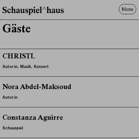
Menu
Programm
Gäste
Offenes^Haus
Über uns
Besuch
CHRISTL
Suche
Autor:in, Musik, Konzert
Nora Abdel-Maksoud
Autor:in
Constanza Aguirre
Schauspiel