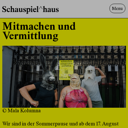
Menu
Programm
Mitmachen und
Offenes^Haus
Vermittlung
Über uns
Besuch
Suche
© Mala Kolumna
Wir sind in der Sommerpause und ab dem 17. August