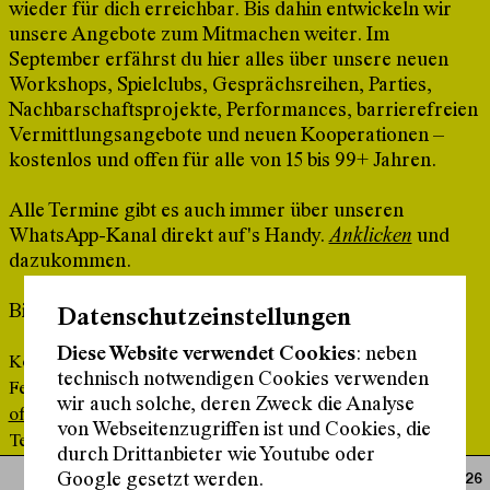
wieder für dich erreichbar. Bis dahin entwickeln wir
unsere Angebote zum Mitmachen weiter. Im
September erfährst du hier alles über unsere neuen
Workshops, Spielclubs, Gesprächsreihen, Parties,
Nachbarschaftsprojekte, Performances, barrierefreien
Vermittlungsangebote und neuen Kooperationen –
kostenlos und offen für alle von 15 bis 99+ Jahren.
Alle Termine gibt es auch immer über unseren
WhatsApp-Kanal direkt auf's Handy.
Anklicken
und
dazukommen.
Bis bald im Offenen^Haus!
Datenschutzeinstellungen
Diese Website verwendet Cookies
: neben
Kontakt:
technisch notwendigen Cookies verwenden
Felix Rotkehl
wir auch solche, deren Zweck die Analyse
offeneshaus@schauspielhaus.at
von Webseitenzugriffen ist und Cookies, die
Tel.: +43 1 317 01 01 320
durch Drittanbieter wie Youtube oder
am 27.06.26
Google gesetzt werden.