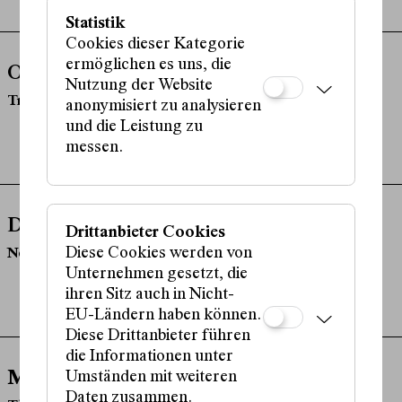
Statistik
Cookies dieser Kategorie
ermöglichen es uns, die
Offener Dienstag
Nutzung der Website
Treffpunkt für eine offene Gesellschaft
anonymisiert zu analysieren
und die Leistung zu
messen.
Die besten 30 Minuten
Drittanbieter Cookies
Diese Cookies werden von
Neue Nachgespräche
Unternehmen gesetzt, die
ihren Sitz auch in Nicht-
EU-Ländern haben können.
Diese Drittanbieter führen
die Informationen unter
Milch und Honig
Umständen mit weiteren
Daten zusammen.