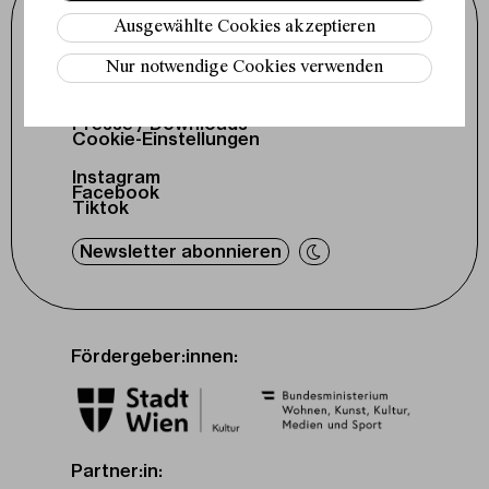
Schauspielhaus Wien GmbH
mechana.
Porzellangasse 19
Ausgewählte Cookies akzeptieren
1090 Wien
+43 1 317 01 01
Nur notwendige Cookies verwenden
office@schauspielhaus.at
Impressum / Datenschutz
Presse / Downloads
Cookie-Einstellungen
Instagram
Facebook
Tiktok
Newsletter abonnieren
Fördergeber:innen:
Partner:in: