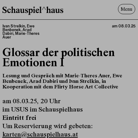
Menu
Programm
Ivan Strelkin
,
Ewe
am 08.03.25
Benbenek
,
Arad
Offenes^Haus
Dabiri
,
Marie-Theres
Auer
Über uns
Glossar der politischen
Besuch
Emotionen I
Suche
Lesung und Gespräch mit Marie-Theres Auer, Ewe
Benbenek, Arad Dabiri und Ivan Strelkin, in
Kooperation mit dem Flirty Horse Art Collective
am 08.03.25, 20 Uhr
im USUS im Schauspielhaus
Eintritt frei
Um Reservierung wird gebeten:
karten@schauspielhaus.at