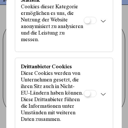
Termine
Statistik
Cookies dieser Kategorie
ermöglichen es uns, die
Nutzung der Website
anonymisiert zu analysieren
und die Leistung zu
Schauspielhaus Wien GmbH
Porzellangasse 19
messen.
1090 Wien
+43 1 317 01 01
office@schauspielhaus.at
Impressum / Datenschutz
Presse / Downloads
Drittanbieter Cookies
Cookie-Einstellungen
Diese Cookies werden von
Instagram
Unternehmen gesetzt, die
Facebook
ihren Sitz auch in Nicht-
Tiktok
EU-Ländern haben können.
Newsletter abonnieren
Diese Drittanbieter führen
die Informationen unter
Umständen mit weiteren
Daten zusammen.
Fördergeber:innen: