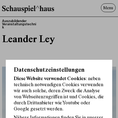
Menu
Programm
Auszubildender
Veranstaltungstechni
k
Offenes^Haus
Über uns
Leander Ley
Besuch
Suche
Datenschutzeinstellungen
Diese Website verwendet Cookies
: neben
technisch notwendigen Cookies verwenden
wir auch solche, deren Zweck die Analyse
von Webseitenzugriffen ist und Cookies, die
durch Drittanbieter wie Youtube oder
Google gesetzt werden.
Nähere Informationen finden Sie in unserer