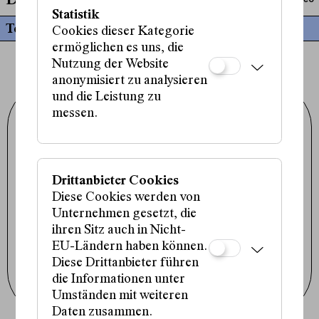
Die realen Geister
Statistik
Termine
Cookies dieser Kategorie
ermöglichen es uns, die
Nutzung der Website
anonymisiert zu analysieren
und die Leistung zu
messen.
Schauspielhaus Wien GmbH
Porzellangasse 19
1090 Wien
+43 1 317 01 01
office@schauspielhaus.at
Drittanbieter Cookies
Impressum / Datenschutz
Presse / Downloads
Diese Cookies werden von
Cookie-Einstellungen
Unternehmen gesetzt, die
Instagram
ihren Sitz auch in Nicht-
Facebook
EU-Ländern haben können.
Tiktok
Diese Drittanbieter führen
Newsletter abonnieren
die Informationen unter
Umständen mit weiteren
Daten zusammen.