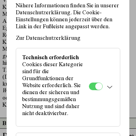
Videoinstallation an der Akademie der bildenden
Nähere Informationen finden Sie in unserer
Künste Wien als Erasmusstudent und ist diplomierter
Datenschutzerklärung. Die Cookie-
Meisterschüler von Aernout Mik. Zu seinen jüngsten
Einstellungen können jederzeit über den
Arbeiten zählen der Film
Seascape
(2024, Beck &
Link in der Fußleiste angepasst werden.
Eggeling, Düsseldorf), der die Grenzen zwischen
Realität und Fiktion auslotet, sowie die humorvolle
Zur Datenschutzerklärung
Kooperation
Choose Your Donkey
(2024, Volksbank
Münster) mit Peter Maria Volkhardt, die
gesellschaftliche Absurditäten thematisiert. Darüber
Technisch erforderlich
hinaus schrieb und inszenierte Wigger das
Cookies dieser Kategorie
Theaterstück
Wir, die dasitzen
für Verena Buss
sind für die
(Dreikönigskapelle Baden, Schweiz, 2022) und
Grundfunktionen der
kuratierte Ausstellungen wie den
Kongress des guten
Website erforderlich. Sie
Willens
(2022, Kunsthalle am Hawerkamp Münster)
dienen der sicheren und
oder
Concrete Feelings
(2019, Förderverein aktueller
bestimmungsgemäßen
Kunst Münster).
Nutzung und sind daher
nicht deaktivierbar.
Beteiligt an
Video