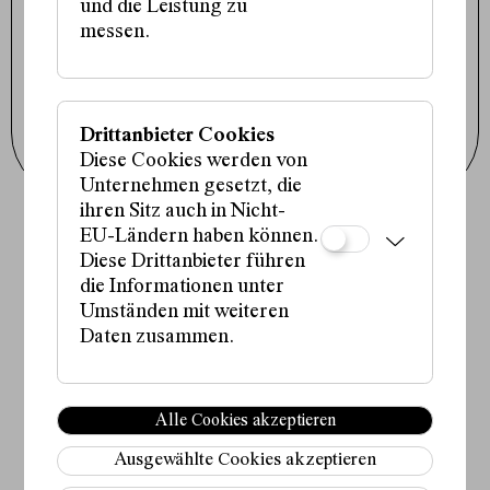
und die Leistung zu
Presse / Downloads
Cookie-Einstellungen
messen.
Instagram
Facebook
Tiktok
Drittanbieter Cookies
Newsletter abonnieren
Diese Cookies werden von
Unternehmen gesetzt, die
ihren Sitz auch in Nicht-
EU-Ländern haben können.
Fördergeber:innen:
Diese Drittanbieter führen
die Informationen unter
Umständen mit weiteren
Daten zusammen.
Partner:in:
Alle Cookies akzeptieren
Ausgewählte Cookies akzeptieren
Medienpartner:innen: