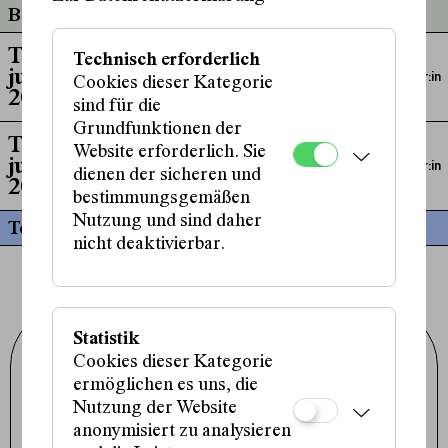
Beteiligt an
Texte. Preis für
Technisch erforderlich
junge Literatur
Moderation,
Sprecher:in
Cookies dieser Kategorie
2025
sind für die
Grundfunktionen der
Texte. Preis für
Website erforderlich. Sie
junge Literatur
Moderation,
Sprecher:in
dienen der sicheren und
2024
bestimmungsgemäßen
Nutzung und sind daher
Termine
nicht deaktivierbar.
Statistik
Schauspielhaus Wien GmbH
Cookies dieser Kategorie
Porzellangasse 19
1090 Wien
ermöglichen es uns, die
+43 1 317 01 01
Nutzung der Website
office@schauspielhaus.at
anonymisiert zu analysieren
Impressum / Datenschutz