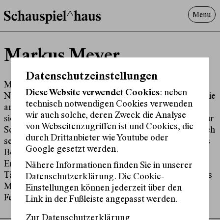
Menu
Programm
Markus Meyer
Offenes^Haus
Über uns
Datenschutzeinstellungen
Besuch
Markus Meyer wurde 1971 in Cloppenburg geboren.
Diese Website verwendet Cookies
: neben
Nach erfolgreichem Diplom im Studiengang Biochemie
Suche
technisch notwendigen Cookies verwenden
an der Technischen Universität Hannover entschloss
wir auch solche, deren Zweck die Analyse
sich Meyer, Schauspiel an der Berliner Hochschule für
von Webseitenzugriffen ist und Cookies, die
Schauspielkunst Ernst Busch zu studieren. Gleich nach
durch Drittanbieter wie Youtube oder
seinem Abschluss im Jahr 2000 wurde er Mitglied des
Google gesetzt werden.
Berliner Ensembles. Seit 2004 ist Markus Meyer
Ensemblemitglied am Burgtheater. Neben seiner
Nähere Informationen finden Sie in unserer
Tätigkeit im Bereich Hörfunk und Hörspiel ist Markus
Datenschutzerklärung. Die Cookie-
Meyer ebenfalls in diversen Film- und
Einstellungen können jederzeit über den
Fernsehproduktionen zu sehen.
Link in der Fußleiste angepasst werden.
Zur Datenschutzerklärung