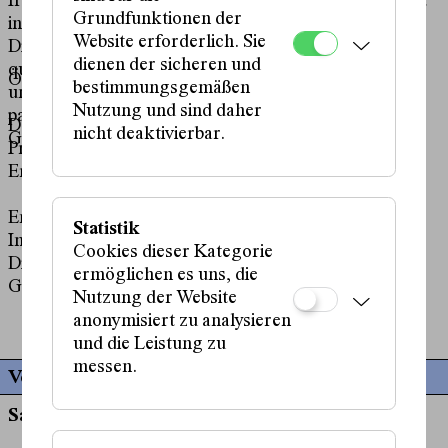
Ironie gegenüber ihrem herrlichen Kitsch. Rizzi tanzt
Grundfunktionen der
in Erinnerung an künstliche Küsse, leidenschaftliche
Website erforderlich. Sie
Dialoge, glorreiche Kostüme und an den jungen,
dienen der sicheren und
queeren Tony, der einst jeden Samstag im Zauber
Österreichische Erstaufführung
bestimmungsgemäßen
unzähliger Filme badete. Dazu findet er immer die
Nutzung und sind daher
passenden Worte und Gesten samt Glitzer und
Dauer: 75 Min
nicht deaktivierbar.
Glamour.
Preise:
20 / 28 Euro
Ermäßigt:
17 / 23 Euro
Empfohlen ab 18 Jahren.
Statistik
In englischer Sprache.
Cookies dieser Kategorie
Diese Performance enthält explizite Inhalte und laute
ermöglichen es uns, die
Geräusche.
Nutzung der Website
anonymisiert zu analysieren
und die Leistung zu
messen.
Vergangene Termine
Sa, 25. Juli, 21:00 Uhr