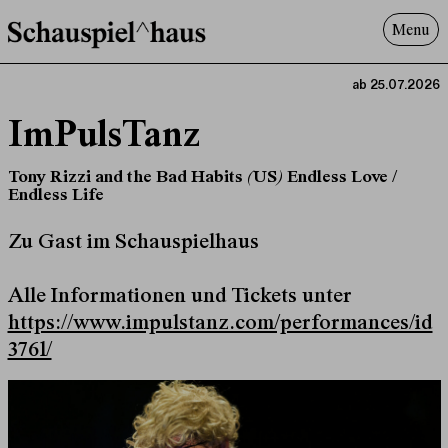
Menu
Programm
ab 25.07.2026
Offenes^Haus
ImPulsTanz
Über uns
Besuch
Tony Rizzi and the Bad Habits (US) Endless Love /
Endless Life
Suche
Zu Gast im Schauspielhaus
Alle Informationen und Tickets unter
https://www.impulstanz.com/performances/id
3761/