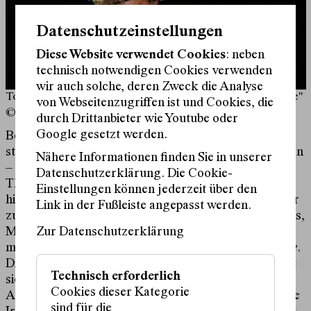
Datenschutzeinstellungen
Diese Website verwendet Cookies
: neben
technisch notwendigen Cookies verwenden
wir auch solche, deren Zweck die Analyse
Tony Rizzi and the Bad Habits "Endless Love/Endless Life"
von Webseitenzugriffen ist und Cookies, die
© Maciej Rusinek
durch Drittanbieter wie Youtube oder
Google gesetzt werden.
Befreit lachen, mitfühlen und nachdenklich werden,
starken Emotionen auf der breiten Leinwand begegnen
Nähere Informationen finden Sie in unserer
– so ist das Leben im Kinosaal. Und so ist es auch im
Datenschutzerklärung. Die Cookie-
Theater bei dieser Hommage an das Kino der
Einstellungen können jederzeit über den
hinreißenden Erregungen. Tony Rizzi liebt große oder
Link in der Fußleiste angepasst werden.
zumindest vergrößerte Filmmadonnen wie Bette Davis,
Zur Datenschutzerklärung
Mae West und Judy Garland bis hin zu Louise Brooks
mit Bubikopf oder Brooke Shields in
Die blaue Lagune
.
Diese lässt er auf der Bühne flimmern und verkörpert
Technisch erforderlich
sie im Team mit seinem Begleiter Manuel Gaubatz.
Cookies dieser Kategorie
Allerdings – was sich liebt, das neckt sich – nicht ohne
sind für die