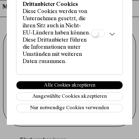
Drittanbieter Cookies
Mo, 27. Juli, 21:00 Uhr
Diese Cookies werden von
Unternehmen gesetzt, die
ihren Sitz auch in Nicht-
EU-Ländern haben können.
Diese Drittanbieter führen
Schauspielhaus Wien GmbH
Porzellangasse 19
die Informationen unter
1090 Wien
+43 1 317 01 01
Umständen mit weiteren
office@schauspielhaus.at
Daten zusammen.
Impressum / Datenschutz
Presse / Downloads
Cookie-Einstellungen
Alle Cookies akzeptieren
Instagram
Facebook
Ausgewählte Cookies akzeptieren
Tiktok
Nur notwendige Cookies verwenden
Newsletter abonnieren