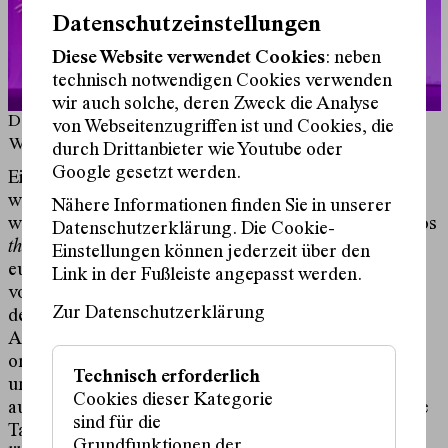
Datenschutzeinstellungen
Diese Website verwendet Cookies
: neben
technisch notwendigen Cookies verwenden
wir auch solche, deren Zweck die Analyse
Dominique Tegho "the intimacy of collision" © Mayra
von Webseitenzugriffen ist und Cookies, die
Wallraff
durch Drittanbieter wie Youtube oder
Google gesetzt werden.
Ein Europa, in dem mit anti-arabischen Stereotypen
wieder im großen Stil Stimmung und Politik gemacht
Nähere Informationen finden Sie in unserer
werden: Das ist der Kontext, in dem Dominique Teghos
Datenschutzerklärung. Die Cookie-
the intimacy of collision
seine wütende und oft
Einstellungen können jederzeit über den
euphorische Kraft entfaltet. Die strengen Rhythmen
Link in der Fußleiste angepasst werden.
von Volkstänzen wie der levantinischen Dabke oder
Zur Datenschutzerklärung
dem ägyptischen Baladi treffen in Teghos Trio mit
Anthony Nakhlé und Hassandra auf westliche,
orientalistische Fantasien, die sich z. B. im berühmten
Technisch erforderlich
und endlos interpretierten „Tanz der sieben Schleier“
Cookies dieser Kategorie
aus Oscar Wildes Drama
Salome
(1893) auch tief in die
sind für die
Tanzgeschichte eingeschrieben haben. Die
Grundfunktionen der