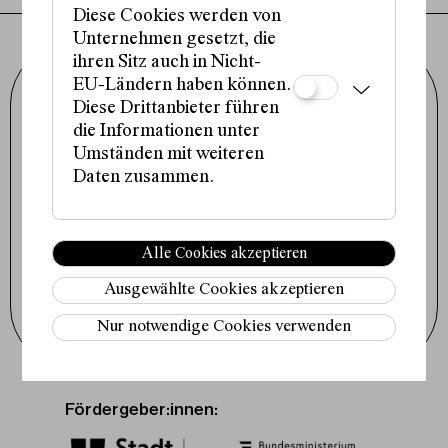
Diese Cookies werden von
Unternehmen gesetzt, die
ihren Sitz auch in Nicht-
EU-Ländern haben können.
Schauspielhaus Wien GmbH
Porzellangasse 19
Diese Drittanbieter führen
1090 Wien
die Informationen unter
+43 1 317 01 01
office@schauspielhaus.at
Umständen mit weiteren
Daten zusammen.
Impressum / Datenschutz
Presse / Downloads
Cookie-Einstellungen
Instagram
Alle Cookies akzeptieren
Facebook
Tiktok
Ausgewählte Cookies akzeptieren
Newsletter abonnieren
Nur notwendige Cookies verwenden
Fördergeber:innen: