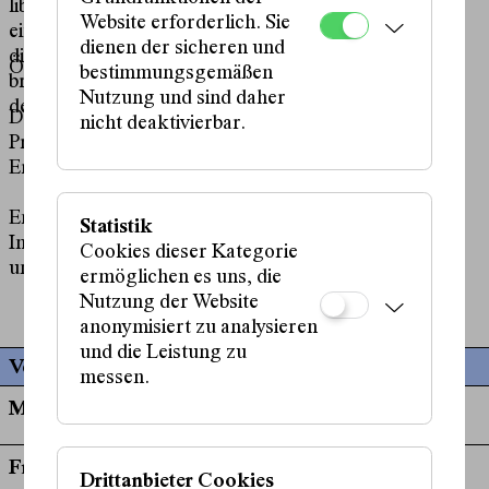
libanesische, in Berlin lebende Choreografin „formt
Website erforderlich. Sie
einen tanzenden Körper“, der die nicht nur
dienen der sicheren und
diskriminierenden, sondern noch heute
Österreichische Erstaufführung
bestimmungsgemäßen
brandgefährlichen rassistischen Klischeebilder „aus
Nutzung und sind daher
dem Gleichgewicht bringt und durchbricht“.
Dauer: 60 Min
nicht deaktivierbar.
Preise:
18 / 24 Euro
Ermäßigt:
15 / 20 Euro
Empfohlen ab 16 Jahren.
Statistik
In arabischer und englischer Sprache mit arabischen
Cookies dieser Kategorie
und englischen Übertiteln.
ermöglichen es uns, die
Nutzung der Website
anonymisiert zu analysieren
und die Leistung zu
Vergangene Termine
messen.
Mi, 29. Juli, 22:30 Uhr
Fr, 31. Juli, 19:00 Uhr
Drittanbieter Cookies