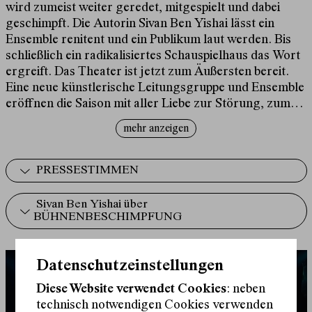
wird zumeist weiter geredet, mitgespielt und dabei
geschimpft. Die Autorin Sivan Ben Yishai lässt ein
Ensemble renitent und ein Publikum laut werden. Bis
schließlich ein radikalisiertes Schauspielhaus das Wort
ergreift. Das Theater ist jetzt zum Äußersten bereit.
Eine neue künstlerische Leitungsgruppe und Ensemble
eröffnen die Saison mit aller Liebe zur Störung, zum
Theater und zu seiner Erneuerung.
mehr anzeigen
Bleiben oder gehen, absichern oder verändern,
bewahren oder neustarten - sind die Optionen und die
PRESSESTIMMEN
Pole eines allgegenwärtigen und sich an vielen Orten
zuspitzenden Konflikts, dem die Agierenden in diesem
Sivan Ben Yishai über
Stück freien Lauf lassen.
Bühnenbeschimpfung
ist eine
BÜHNENBESCHIMPFUNG
offen­gelegte Operation am Körper der Institution im
Wachzustand. Sie fragt, was es bedeutet, zusammen
mit anderen in einer Zeit zu sein, teilzuhaben, ohne sich
Datenschutzeinstellungen
zu unterwerfen, Gemeinschaft auszuhandeln und
Diese Website verwendet Cookies
: neben
auszuhalten. Und was es braucht, damit die Idee der
technisch notwendigen Cookies verwenden