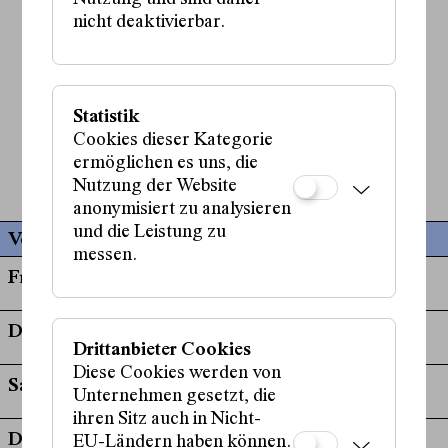
Shahrzad Rahmani
nicht deaktivierbar.
Kostüme:
Sigi Colpe
Live-Musik und Sounddesign:
Scharmien Zandi
Statistik
Cookies dieser Kategorie
mehr anzeigen
ermöglichen es uns, die
Nutzung der Website
anonymisiert zu analysieren
und die Leistung zu
Vergangene Termine
messen.
Fr, 03. November, 20:00 Uhr
Di, 07. November, 20:00 Uhr
Drittanbieter Cookies
Diese Cookies werden von
Sa, 11. November, 15:00 Uhr
Unternehmen gesetzt, die
ihren Sitz auch in Nicht-
Di, 14. November, 20:00 Uhr
EU-Ländern haben können.