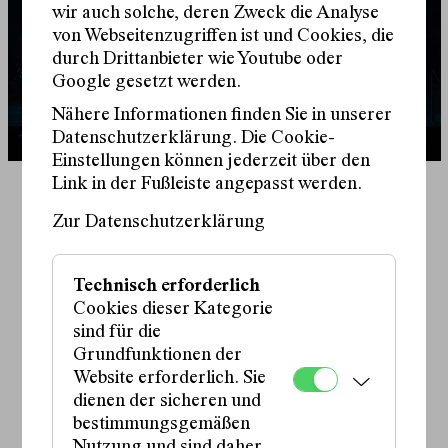
Institution zukunftsfähig wird.
wir auch solche, deren Zweck die Analyse
von Webseitenzugriffen ist und Cookies, die
Für das Schauspielhaus formiert sich eine
durch Drittanbieter wie Youtube oder
Regiegruppe: Gleich drei Regisseur:innen inszenieren
Google gesetzt werden.
jeweils einen Teil des Stückes. Mit Marie Bues und
Nähere Informationen finden Sie in unserer
Tobias Herzberg stellen sich zwei Mitglieder des neuen
Datenschutzerklärung. Die Cookie-
Leitungsteams vor. Niko Eleftheriadis ist diesem in
Einstellungen können jederzeit über den
langjähriger Zusammenarbeit als Schauspieler,
Link in der Fußleiste angepasst werden.
Regisseur, Performance- und Videokünstler eng
verbunden.
Zur Datenschutzerklärung
Schauspiel:
Lydia Amasko
,
Das Stück traf im deutschsprachigen Raum auf große
Kaspar Locher
,
Resonanz. In der Kritiker:innenumfrage der Zeitschrift
Sophia Löffler
,
Technisch erforderlich
Theater heute
wurde
Bühnenbeschimpfung
zum „Stück
Ursula Reiter
,
Cookies dieser Kategorie
Tamara Semzov
,
des Jahres 2023“ gewählt. Sivan Ben Yishai war damit
sind für die
Maximilian Thienen
heuer zudem für den Mülheimer Dramatikpreis
Grundfunktionen der
Regie:
nominiert.
Website erforderlich. Sie
Marie Bues
,
dienen der sicheren und
Niko Eleftheriadis
,
Tobias Herzberg
bestimmungsgemäßen
Bühne:
Nutzung und sind daher