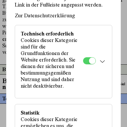
gastierte sie außerdem für das Widerstandsfestival am
Link in der Fußleiste angepasst werden.
Theater und Orchester Heidelberg (Regie: Marie
Bues, Niko Eleftheriadis). Mit Hauptrollen stand sie
Zur Datenschutzerklärung
zuletzt in Filmen und einer Serie vor der Kamera,
welche unter anderem Auszeichnungen auf dem Cine
Paris Film Festival und dem Indie Film Festival Berlin
Technisch erforderlich
erhielten. Für die Eröffnungsproduktion 2023/24 des
Cookies dieser Kategorie
Schauspielhaus Wien spielt sie in
Bühnenbeschimpfun
g
sind für die
von Sivan Ben Yishai.
Grundfunktionen der
Website erforderlich. Sie
dienen der sicheren und
Beteiligt an
bestimmungsgemäßen
Nutzung und sind daher
Bühnenbeschimpfu
Schauspiel
nicht deaktivierbar.
ng
Termine
Statistik
Cookies dieser Kategorie
ermöglichen es uns, die