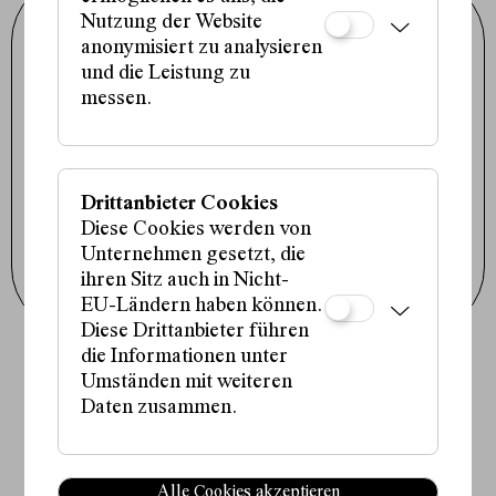
Nutzung der Website
Schauspielhaus Wien GmbH
Porzellangasse 19
anonymisiert zu analysieren
1090 Wien
und die Leistung zu
+43 1 317 01 01
office@schauspielhaus.at
messen.
Impressum / Datenschutz
Presse / Downloads
Cookie-Einstellungen
Instagram
Drittanbieter Cookies
Facebook
Tiktok
Diese Cookies werden von
Unternehmen gesetzt, die
Newsletter abonnieren
ihren Sitz auch in Nicht-
EU-Ländern haben können.
Diese Drittanbieter führen
die Informationen unter
Fördergeber:innen:
Umständen mit weiteren
Daten zusammen.
Alle Cookies akzeptieren