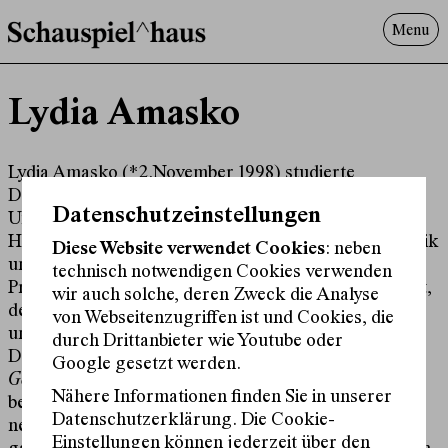
Menu
Programm
Lydia Amasko
Offenes^Haus
Über uns
Besuch
Lydia Amasko (*2.November 1998) studierte
Darstellende und Freie Kunst und Schauspiel an der
Suche
Datenschutzeinstellungen
Universität der Künste in Berlin, der Zürcher
Hochschule der Künste und der Hochschule für Musik
Diese Website verwendet Cookies
: neben
und Theater Rostock. Sie beschäftigt sich in eigenen
technisch notwendigen Cookies verwenden
Projekten mit Thematiken der Identität und Sexualität,
wir auch solche, deren Zweck die Analyse
des Feminismus und Patriarchats, der Zugehörigkeit
von Webseitenzugriffen ist und Cookies, die
und Abgrenzung. Zu sehen war das erstmalig im
durch Drittanbieter wie Youtube oder
Dezember 2021 in ihrem Film und der Performance
Google gesetzt werden.
Gekochter Frosch
an der Volksbühne in Berlin. Sie legt
Nähere Informationen finden Sie in unserer
besonderen Fokus auf interdisziplinäres Arbeiten und
Datenschutzerklärung. Die Cookie-
neue, kritische Texte. Während ihres Studiums
Einstellungen können jederzeit über den