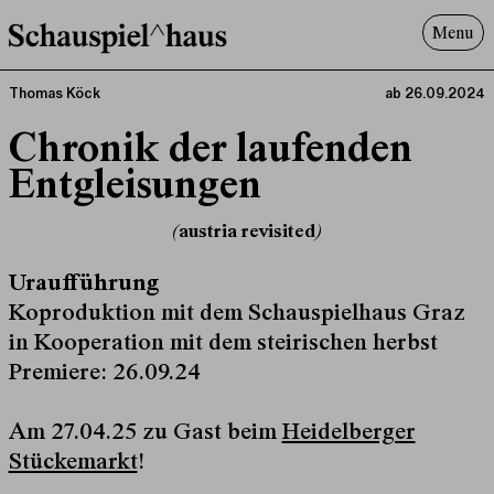
Menu
Programm
Thomas Köck
ab 26.09.2024
Offenes^Haus
Chronik der laufenden
Über uns
Entgleisungen
Besuch
Suche
(austria revisited)
Uraufführung
Koproduktion mit dem Schauspielhaus Graz
in Kooperation mit dem steirischen herbst
Premiere: 26.09.24
Am 27.04.25 zu Gast beim
Heidelberger
Stückemarkt
!