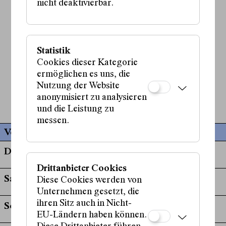
nicht deaktivierbar.
Bühne:
Heike Mondschein
Kostüme:
Amit Epstein
Statistik
Live-Musik und Komposition:
Cookies dieser Kategorie
Lila-Zoé Krauß
ermöglichen es uns, die
Nutzung der Website
mehr anzeigen
anonymisiert zu analysieren
und die Leistung zu
messen.
Vergangene Termine
Do, 26. September, 19:30 Uhr
Drittanbieter Cookies
Sa, 28. September, 19:30 Uhr
Diese Cookies werden von
Unternehmen gesetzt, die
ihren Sitz auch in Nicht-
So, 29. September, 15:00 Uhr
EU-Ländern haben können.