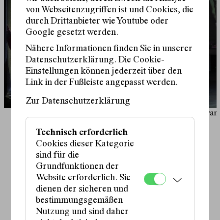
von Webseitenzugriffen ist und Cookies, die
durch Drittanbieter wie Youtube oder
Google gesetzt werden.
Nähere Informationen finden Sie in unserer
Datenschutzerklärung. Die Cookie-
Einstellungen können jederzeit über den
Link in der Fußleiste angepasst werden.
Zur Datenschutzerklärung
© Ivan
Technisch erforderlich
Schauspiel:
Cookies dieser Kategorie
Tala Al-Deen
,
sind für die
Otiti Engelhardt
,
Grundfunktionen der
Kaspar Locher
,
Sophia Löffler
,
Website erforderlich. Sie
Karola Niederhuber
,
dienen der sicheren und
Mervan Ürkmez
bestimmungsgemäßen
Regie:
Nutzung und sind daher
Marie Bues