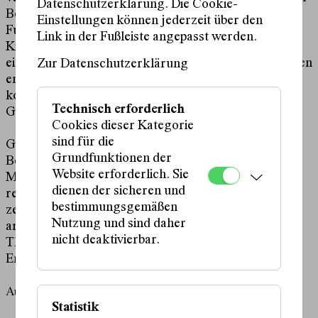
Datenschutzerklärung. Die Cookie-
Ben Yishai lässt sie in ihrem Theaterstück aus den
Einstellungen können jederzeit über den
Fußnoten der Geschichte hervortreten. Spot on:
Link in der Fußleiste angepasst werden.
Kindermädchen Anne-Marie, Hausmädchen Helene,
ein Paketbote. Sie übernehmen die Bühne und ergreifen
Zur Datenschutzerklärung
endlich das Wort. Und wenn sie das Herrenhaus
kompostieren, dann erwächst daraus ein neues
Technisch erforderlich
Gedankengebäude.
Cookies dieser Kategorie
sind für die
Gewitzt und pointiert zerlegt die Dramatikerin Sivan
Grundfunktionen der
Ben Yishai das Herrenhaus und legt dabei
Website erforderlich. Sie
Machtverhältnisse frei, die weit in die Vergangenheit
dienen der sicheren und
reichen. Sie gehört zu den wichtigsten Stimmen des
bestimmungsgemäßen
zeitgenössischen Theaters. Regisseur Juan Miranda
Nutzung und sind daher
arbeitet international mit freien Gruppen und an
nicht deaktivierbar.
Theaterhäusern. 2023 inszenierte er
WUNDER
von
Enis Maci am Schauspielhaus.
Ausgezeichnet mit dem Mülheimer Dramatikpreis 2024
Statistik