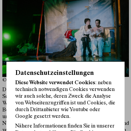
Datenschutzeinstellungen
© Marcella Ruiz Cruz
Diese Website verwendet Cookies
: neben
technisch notwendigen Cookies verwenden
Das ist die Geschichte von einem alten Herrenhaus.
wir auch solche, deren Zweck die Analyse
Seit 140 Jahren steht ihm Nora als Hausherrin vor.
von Webseitenzugriffen ist und Cookies, die
Während sie im Wohnzimmer erfolgreich ihre
durch Drittanbieter wie Youtube oder
Befreiung aus patriarchalen Rollenbildern aufführt
Google gesetzt werden.
und ihren Mann verlässt, warten in Nebenräumen
Nebenfiguren auf ihre Auftritte – mit knappem Text und
Nähere Informationen finden Sie in unserer
vernachlässigten Geschichten. Doch die Autorin Sivan