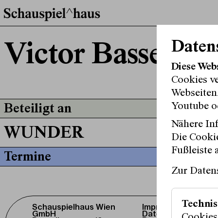
Daten
Victor Bassedas
Diese Web
Cookies v
Webseitenz
Youtube o
Beteiligt an
Nähere Inf
WUNDER
Die Cookie
Fußleiste 
Termine
Zur Daten
Technis
Schauspielhaus Wien
Impressum /
GmbH
Datenschutz
Cookies