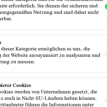
s
Tiktok
en
ite erforderlich. Sie dienen der sicheren und
ungsgemäßen Nutzung und sind daher nicht
erbar.
nnen:
Partner:in:
k
 dieser Kategorie ermöglichen es uns, die
:innen:
 der Website anonymisiert zu analysieren und
stung zu messen.
bieter Cookies
ookies werden von Unternehmen gesetzt, die
itz auch in Nicht-EU-Ländern haben können.
ittanbieter führen die Informationen unter