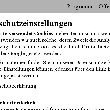
Programm
Offe
schutzeinstellungen
site verwendet Cookies
: neben technisch notwe
erwenden wir auch solche, deren Zweck die Anal
ugriffen ist und Cookies, die durch Drittanbiete
der Google gesetzt werden.
ormationen finden Sie in unserer Datenschutzer
-Einstellungen können jederzeit über den Link i
angepasst werden.
schutzerklärung
ch erforderlich
Instagram
Facebook
 dieser Kategorie sind für die Grundfunktionen