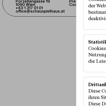
Porzellangasse 19
Presse / Download
1090 Wien
Cookie-Einstellung
der Webs
+43 1 317 01 01
office@schauspielhaus.at
bestimm
deaktivi
Fördergeber:i
Statisti
Cookies
Medienpartner
Nutzung
die Lei
Drittan
Diese C
ihren S
Diese Dr