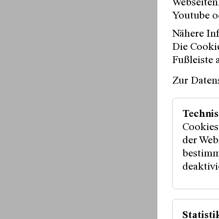
Webseitenz
Youtube o
Nähere Inf
Die Cookie
Fußleiste 
Zur Daten
Technis
Cookies
der Webs
bestimm
deaktivi
Statisti