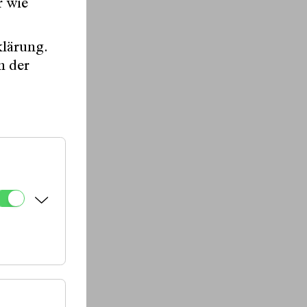
r wie
klärung.
n der