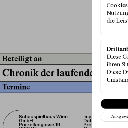
Cookies
Nutzung
die Lei
© 
Drittan
Diese C
Beteiligt an
ihren S
Chronik der laufenden Entgl
Diese Dr
Umständ
Termine
Schauspielhaus Wien
Impressum /
Ausgewä
GmbH
Datenschutz
Porzellangasse 19
Presse / Download