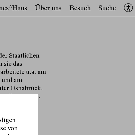
nes^Haus
Über uns
Besuch
Suche
er Staatlichen
 sie das
arbeitete u.a. am
n und am
eater Osnabrück.
spielhaus Graz.
ndigen
yse von