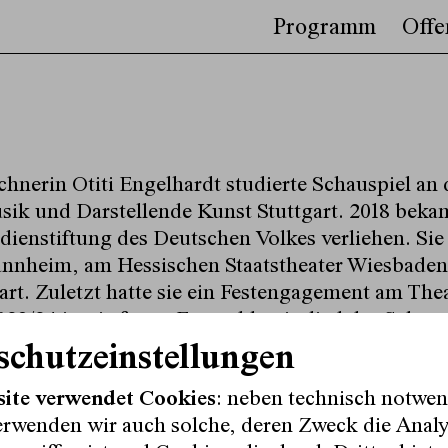
Programm
Offe
nerin Otiti Engelhardt studierte Schauspiel an d
ik und Darstellende Kunst Stuttgart. 2018 bekam
ienstiftung des Deutschen Volkes verliehen. Sie 
annheim, am Hessischen Staatstheater Wiesbade
art. Zuletzt hatte sie ein Festengagement am Th
2023/24 ist sie festes Ensemblemitglied des Schau
schutzeinstellungen
site verwendet Cookies
: neben technisch notwe
erwenden wir auch solche, deren Zweck die Anal