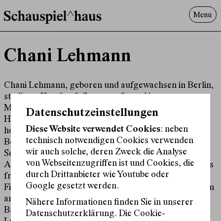
Menu
Programm
Chani Lehmann
Offenes^Haus
Über uns
Besuch
Chani Lehmann, geboren und aufgewachsen in Berlin,
studierte Kostüm & Szenografie und im
Suche
Masterstudiengang Design & Medien an der
Datenschutzeinstellungen
Hochschule Hannover. Während des Studiums
Diese Website verwendet Cookies
: neben
hospitierte und assistierte sie u. a. an der Schaubühne
technisch notwendigen Cookies verwenden
Berlin, dem Berliner Ensemble und dem
wir auch solche, deren Zweck die Analyse
Schauspielhaus Bochum und entwarf erste eigene
von Webseitenzugriffen ist und Cookies, die
Arbeiten. Seit Abschluss ihres Studiums arbeitet sie als
durch Drittanbieter wie Youtube oder
freie Kostüm- und Bühnenbildnerin für Theater und
Google gesetzt werden.
Film. In den letzten Jahren arbeitete sie unter anderem
am Schauspielhaus Graz, Tiroler Landestheater,
Nähere Informationen finden Sie in unserer
Ballhaus Prinzenallee Berlin, Niederösterreichisches
Datenschutzerklärung. Die Cookie-