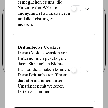
ermöglichen es uns, die
Nutzung der Website
Schauspielhaus Wien GmbH
anonymisiert zu analysieren
Porzellangasse 19
1090 Wien
und die Leistung zu
+43 1 317 01 01
messen.
office@schauspielhaus.at
Impressum / Datenschutz
Presse / Downloads
Cookie-Einstellungen
Drittanbieter Cookies
Instagram
Facebook
Diese Cookies werden von
Tiktok
Unternehmen gesetzt, die
ihren Sitz auch in Nicht-
Newsletter abonnieren
EU-Ländern haben können.
Diese Drittanbieter führen
die Informationen unter
Umständen mit weiteren
Fördergeber:innen:
Daten zusammen.