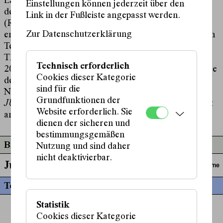
Landestheater und für den Kultursommer Wien. Seit
Einstellungen können jederzeit über den
der Zusammenarbeit an der Produktion
FALSCH
Link in der Fußleiste angepasst werden.
(Regie: Anne Mulleners) an den Wuppertaler Bühnen
Zur Datenschutzerklärung
entwickelt sie vermehrt Bühnen- und Kostümbilder im
Team mit Matthias Dielacher zusammen, u. a. am
Theater Oberhausen und der Drachengasse Wien.
Technisch erforderlich
2024 wurde sie im Rahmen der Kritiker:innenumfrage
Cookies dieser Kategorie
des Magazins Theater heute als beste
sind für die
Nachwuchskostümbildnerin des Jahres nominiert.
Grundfunktionen der
JUICES
(Regie: Florentine Krafft) ist ihre erste Arbeit
Website erforderlich. Sie
am Schauspielhaus Wien.
dienen der sicheren und
bestimmungsgemäßen
Beteiligt an
Nutzung und sind daher
nicht deaktivierbar.
Juices
Bühne und Kostüme
Termine
Statistik
Cookies dieser Kategorie