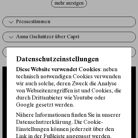
mehr anzeigen
von Müttern und Töchtern.
Die Regisseurin Valerie Voigt widmet sich in Ihrer
Pressestimmen
Arbeit der neuen Dramatik und der Zusammenarbeit
mit Autor:innen. Sie verbindet intensive Textarbeit mit
Anna Gschnitzer über Capri
musikalischen und choreographischen Elementen. Mit
Capri
inszeniert sie erstmals am Schauspielhaus Wien.
Aufführungsrechte
Datenschutzeinstellungen
Diese Website verwendet Cookies
: neben
technisch notwendigen Cookies verwenden
wir auch solche, deren Zweck die Analyse
von Webseitenzugriffen ist und Cookies, die
durch Drittanbieter wie Youtube oder
Google gesetzt werden.
Nähere Informationen finden Sie in unserer
Datenschutzerklärung. Die Cookie-
Einstellungen können jederzeit über den
Link in der Fußleiste angepasst werden.