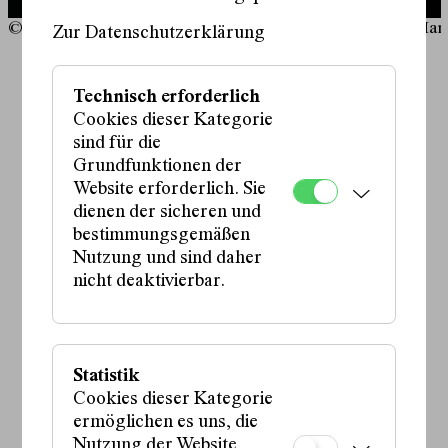
© Marcella Ruiz Cruz
© Marc
Zur Datenschutzerklärung
Schauspiel:
Technisch erforderlich
Iris Becher
,
Cookies dieser Kategorie
Florentine Krafft
,
Sissi Reich
,
sind für die
Ursula Reiter
Grundfunktionen der
Regie:
Website erforderlich. Sie
Valerie Voigt
dienen der sicheren und
Bühne:
bestimmungsgemäßen
Thomas Garvie
Nutzung und sind daher
Kostüme:
nicht deaktivierbar.
Katia Bottegal
Musik:
Katharina Ernst
Statistik
mehr anzeigen
Cookies dieser Kategorie
ermöglichen es uns, die
Nutzung der Website