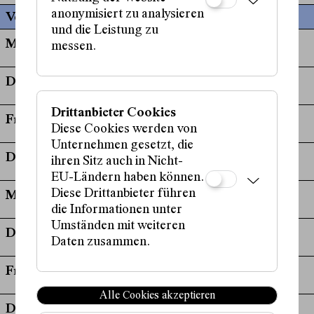
anonymisiert zu analysieren
Vergangene Termine
und die Leistung zu
Mi, 08. Mai, 20:00 Uhr
messen.
Do, 09. Mai, 20:00 Uhr
Drittanbieter Cookies
Fr, 10. Mai, 20:00 Uhr
Diese Cookies werden von
Unternehmen gesetzt, die
Di, 08. Oktober, 20:00 Uhr
ihren Sitz auch in Nicht-
EU-Ländern haben können.
Diese Drittanbieter führen
Mi, 09. Oktober, 20:00 Uhr
die Informationen unter
Umständen mit weiteren
Do, 10. Oktober, 20:00 Uhr
Daten zusammen.
Fr, 11. Oktober, 20:00 Uhr
Alle Cookies akzeptieren
Di, 22. Oktober, 20:00 Uhr