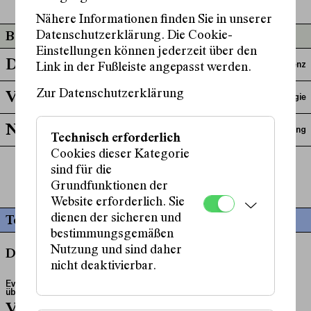
Nähere Informationen finden Sie in unserer
Datenschutzerklärung. Die Cookie-
Beteiligt an
Einstellungen können jederzeit über den
Das Ende ist nah
Regieassistenz
Link in der Fußleiste angepasst werden.
Zur Datenschutzerklärung
Verbranntes Land
Abendregie
Nachtschicht
Einrichtung
Technisch erforderlich
Cookies dieser Kategorie
sind für die
mehr anzeigen
Grundfunktionen der
Website erforderlich. Sie
dienen der sicheren und
Termine
bestimmungsgemäßen
Nutzung und sind daher
Donnerstag, 11. Februar, 20:00 Uhr
nicht deaktivierbar.
Eve Leigh
übersetzt von
Henning Bochert
Verbranntes Land