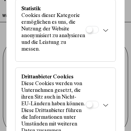
(Salty Irina)
Statistik
Cookies dieser Kategorie
Wiederaufnahme!
ermöglichen es uns, die
Nutzung der Website
anonymisiert zu analysieren
und die Leistung zu
messen.
Schauspielhaus Wien GmbH
Porzellangasse 19
1090 Wien
+43 1 317 01 01
office@schauspielhaus.at
Drittanbieter Cookies
Impressum / Datenschutz
Diese Cookies werden von
Presse / Downloads
Cookie-Einstellungen
Unternehmen gesetzt, die
ihren Sitz auch in Nicht-
Instagram
Facebook
EU-Ländern haben können.
Tiktok
Diese Drittanbieter führen
die Informationen unter
Newsletter abonnieren
Umständen mit weiteren
Daten zusammen.