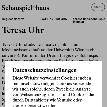
Menu
Programm
Regieassistenz
+43 1 3170101 306
teresa.uhr@schauspie
lhaus.at
Offenes^Haus
Teresa Uhr
Über uns
Besuch
Teresa Uhr studierte Theater-, Film- und
Suche
Medienwissenschaft an der Universität Wien nach
einem FSJ Kultur in der Dramaturgie des Schauspiel
Frankfurt, wo sie erste eigene Projekte entwickelte.
Währenddessen absolvierte sie Hospitanzen am
Datenschutzeinstellungen
Schauspiel Frankfurt und dem Volkstheater Wien,
unter anderem bei Jan-Christoph Gockel und Nuran
Diese Website verwendet Cookies
: neben
David Calis. Danach folgten Regieassistenzen am
technisch notwendigen Cookies verwenden
Theater Magdeburg, am Max Reinhardt Seminar und
wir auch solche, deren Zweck die Analyse
in der Musiktheaterabteilung der MDW. Seit der
von Webseitenzugriffen ist und Cookies, die
Spielzeit 2025/26 ist sie als Regieassistenz am
durch Drittanbieter wie Youtube oder
Schauspielhaus Wien.
Google gesetzt werden.