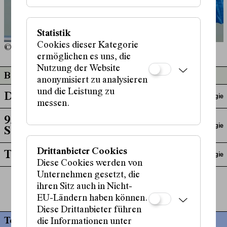
Statistik
Cookies dieser Kategorie
© soju.studio
ermöglichen es uns, die
Nutzung der Website
Beteiligt an
anonymisiert zu analysieren
und die Leistung zu
Double
Autor:in,
Dramaturgie
messen.
9/11 Frames Per
Dramaturgie
Second
Drittanbieter Cookies
Text in Arbeit: Tag 2
Dramaturgie
Diese Cookies werden von
Unternehmen gesetzt, die
ihren Sitz auch in Nicht-
mehr anzeigen
EU-Ländern haben können.
Diese Drittanbieter führen
Termine
die Informationen unter