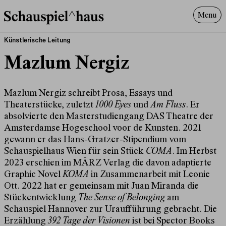
Menu
Programm
Künstlerische Leitung
Offenes^Haus
Mazlum Nergiz
Über uns
Besuch
Mazlum Nergiz schreibt Prosa, Essays und
Suche
Theaterstücke, zuletzt
1000 Eyes
und
Am Fluss
. Er
absolvierte den Masterstudiengang DAS Theatre der
Amsterdamse Hogeschool voor de Kunsten. 2021
gewann er das Hans-Gratzer-Stipendium vom
Schauspielhaus Wien für sein Stück
COMA
. Im Herbst
2023 erschien im MÄRZ Verlag die davon adaptierte
Graphic Novel
KOMA
in Zusammenarbeit mit Leonie
Ott. 2022 hat er gemeinsam mit Juan Miranda die
Stückentwicklung
The Sense of Belonging
am
Schauspiel Hannover zur Uraufführung gebracht. Die
Erzählung
392 Tage der Visionen
ist bei Spector Books