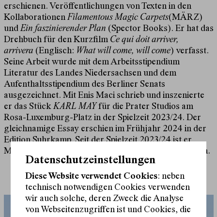
erschienen. Veröffentlichungen von Texten in den
Kollaborationen
Filamentous Magic Carpets
(MÄRZ)
und
Ein faszinierender Plan
(Spector Books). Er hat das
Drehbuch für den Kurzfilm
Ce qui doit arriver,
arrivera
(Englisch:
What will come, will come
) verfasst.
Seine Arbeit wurde mit dem Arbeitsstipendium
Literatur des Landes Niedersachsen und dem
Aufenthaltsstipendium des Berliner Senats
ausgezeichnet. Mit Enis Maci schrieb und inszenierte
er das Stück
KARL MAY
für die Prater Studios am
Rosa-Luxemburg-Platz in der Spielzeit 2023/24. Der
gleichnamige Essay erschien im Frühjahr 2024 in der
Edition Suhrkamp. Seit der Spielzeit 2023/24 ist er
Mitglied der Leitungsgruppe am Schauspielhaus Wien.
Datenschutzeinstellungen
Diese Website verwendet Cookies
: neben
technisch notwendigen Cookies verwenden
wir auch solche, deren Zweck die Analyse
von Webseitenzugriffen ist und Cookies, die